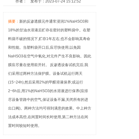
作者： 发布于：2023-07-24 15:12:52
摘要：
新的反渗透膜元件通常浸润1%NaHSO3和
18%的甘油水溶液后贮存在密封的塑料袋中。在塑
料袋不破的情况下,贮存1年左右,也不会影响其寿命
和性能。当塑料袋开口后,应尽快使用,以免因
NaHSO3在空气中氧化,对元件产生不良影响。因此
膜应尽量在使用前开封。 反渗透设备试机完后,我
们采用过两种方法保护膜。设备试机运行两天
(15~24h),然后采用2%的甲醛溶液保养;或运行
2~6h后,用1%的NaHSO3的水溶液进行保养(应排
尽设备管路中的空气,保证设备不漏,关闭所有的进
出口阀)。两种方法均可得到满意的效果。中上种方
法成本高些,在闲置时间长时使用,第二种方法在闲
置时间较短时使用。