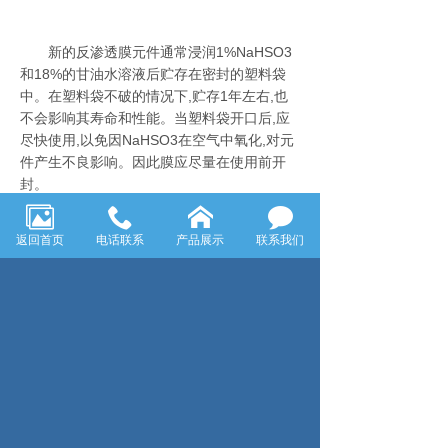
新的反渗透膜元件通常浸润
1%NaHSO3
和18%的甘油水溶液后贮存在密封的塑料袋
中。在塑料袋不破的情况下,贮存1年左右,也
不会影响其寿命和性能。当塑料袋开口后,应
尽快使用,以免因NaHSO3在空气中氧化,对元
件产生不良影响。因此膜应尽量在使用前开
封。
反渗透设备试机完后
,我们采用过两种方
返回首页
电话联系
产品展示
联系我们
法保护膜。设备试机运行两天(15~24h),然后
采用2%的甲醛溶液保养;或运行2~6h后,用1%
的NaHSO3的水溶液进行保养(应排尽设备管
路中的空气,保证设备不漏,关闭所有的进出口
阀)。两种方法均可得到满意的效果。中上种
方法成本高些,在闲置时间长时使用,第二种方
法在闲置时间较短时使用。