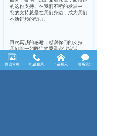
的这份支持。在我们不断的发展中，
您的支持总是在我们身边，成为我们
不断进步的动力。
再次真诚的感谢，感谢你们的支持！
我们将一如既往的秉承企业宗旨
——“为顾客创造价值，为员工创造
机会 ，社会创造效益”，用我们真诚
返回首页
电话联系
产品展示
联系我们
的服务回报您的选择，用我们一流的
品质感谢您的信任。
为此，我们应继续巩固和加强在速
度、效率与成本控制上的竞争力，我
们将推进强 工程、倡导一流主义，
优化研发、制造、营销、服务的每一
个环节，并通过建立学习型组织，完
善管理体系，提高经营质量，不断提
升企业的经营能力和自有知识产权的