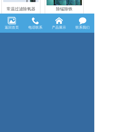
常温过滤除氧器
除锰除铁
返回首页
电话联系
产品展示
联系我们
纯水、超纯水系统
膜生物反应器
共8条 每页20条 页次：1/1
1
首页
上一页
下一页
尾页
电话：4006998970
传真：
021-57962346 邮箱：
fst806@qq.com
公司地址：
上海市金山区石化板桥东路428号11幢
Copyright(C) ：
上海富诗特仪器设备有限公司